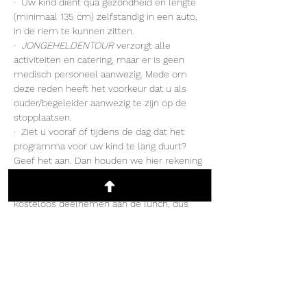
·  Uw kind dient qua gezondheid en lengte 
(minimaal 135 cm) zelfstandig in een auto, 
in de riem te kunnen zitten.
·  
JONGEHELDENTOUR
 verzorgt alle 
activiteiten en catering, maar er is geen 
medisch personeel aanwezig. Mede om 
deze reden heeft het voorkeur dat u als 
ouder/begeleider aanwezig te zijn op de 
stopplaatsen.
·  Ziet u vooraf of tijdens de dag dat het 
programma voor uw kind te lang duurt? 
Geef het aan. Dan houden we hier rekening 
mee.
·  Kinderen en ouders/begeleiders mogen 
kosteloos deelnemen aan de lunch, dus 
mocht u kind een onoverkomelijke alergie 
hebben gelieve dit dan door te geven zodat 
we dit aan kunnen passen waar mogelijk.
Inschrijven