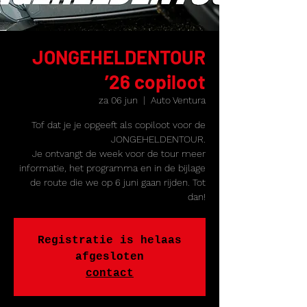
JONGEHELDENTOUR
’26 copiloot
za 06 jun
  |  
Auto Ventura
Tof dat je je opgeeft als copiloot voor de
JONGEHELDENTOUR.
Je ontvangt de week voor de tour meer
informatie, het programma en in de bijlage
de route die we op 6 juni gaan rijden. Tot
dan!
Registratie is helaas
afgesloten
contact