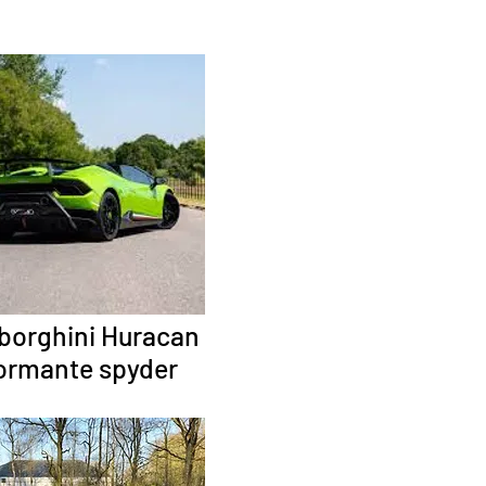
orghini Huracan
ormante spyder