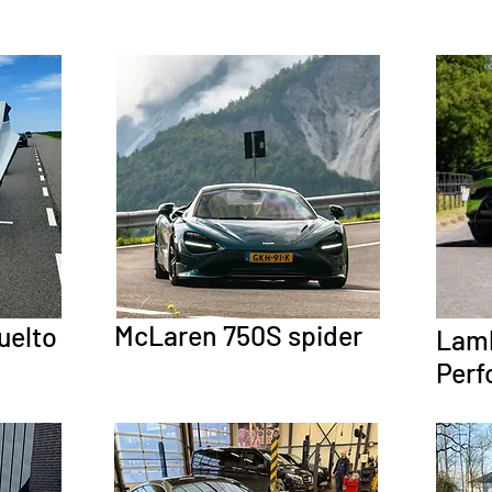
McLaren 750S spider
uelto
Lamb
Perf