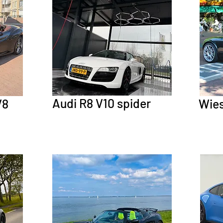
Audi R8 V10 spider
V8
Wie