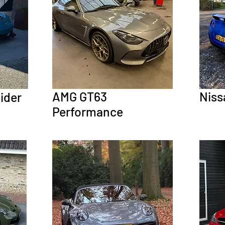
AMG GT63
Niss
ider
Performance