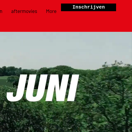
Inschrijven
n
aftermovies
More