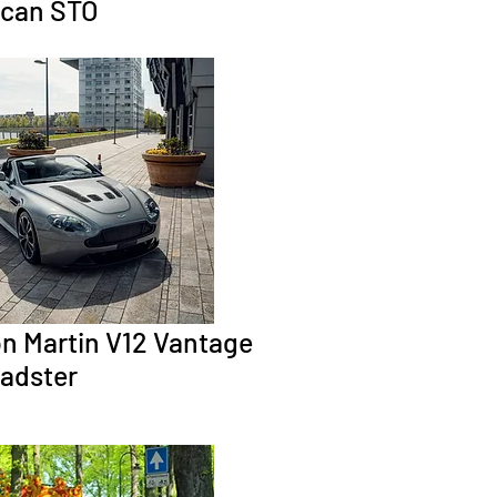
can STO
n Martin V12 Vantage
adster