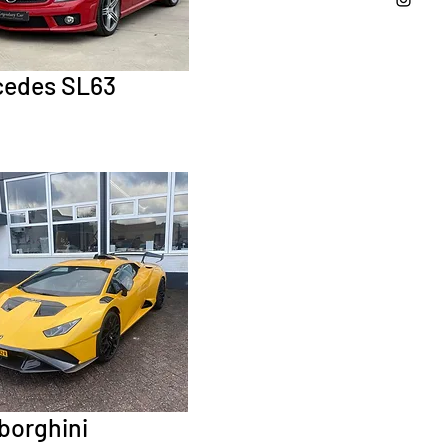
cedes SL63
orghini